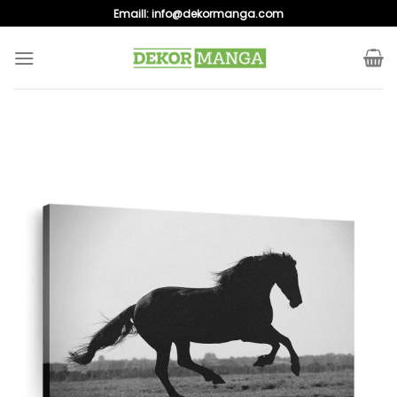
Skip
Emaill:
info@dekormanga.com
to
content