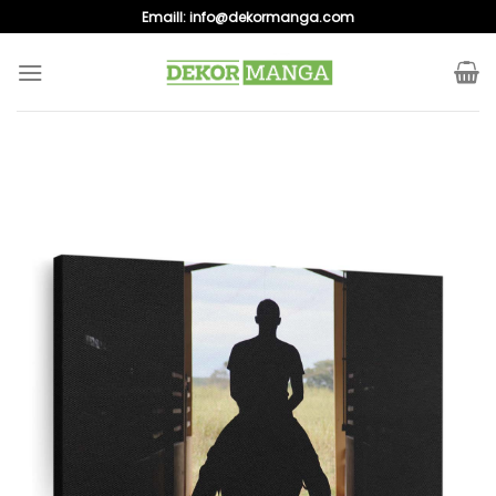
Skip
Emaill:
info@dekormanga.com
to
content