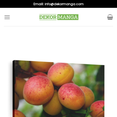
Skip
Emaill:
info@dekormanga.com
to
content