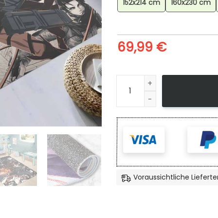
152x214 cm
160x230 cm
69,99
€
Attack On Titan 22 Anime T
Voraussichtliche Lieferte