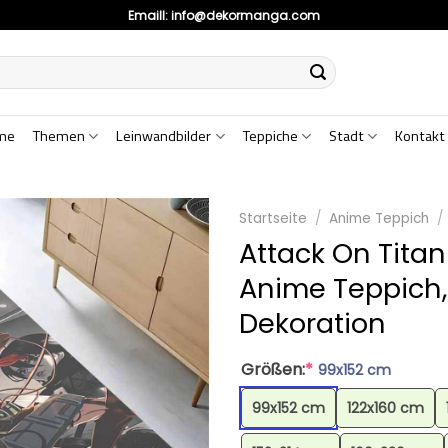
Emaill:
info@dekormanga.com
me
Themen
Leinwandbilder
Teppiche
Stadt
Kontakt
Startseite
/
Anime Teppich
/
Attack On Tita
Anime Teppich
Dekoration
Größen:
*
99x152 cm
99x152 cm
122x160 cm