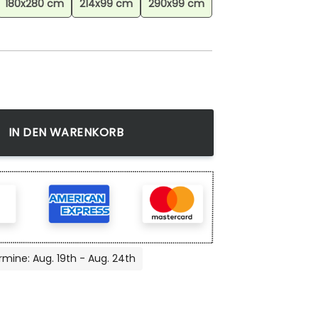
180x280 cm
214x99 cm
290x99 cm
eppich, Anime Teppich, Wohnzimmer Dekoration Menge
IN DEN WARENKORB
rmine: Aug. 19th - Aug. 24th