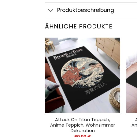
Produktbeschreibung
ÄHNLICHE PRODUKTE
tan 10 Teppich,
Attack On Titan Teppich,
h, Wohnzimmer
Anime Teppich, Wohnzimmer
An
ration
Dekoration
,99
€
69,99
€