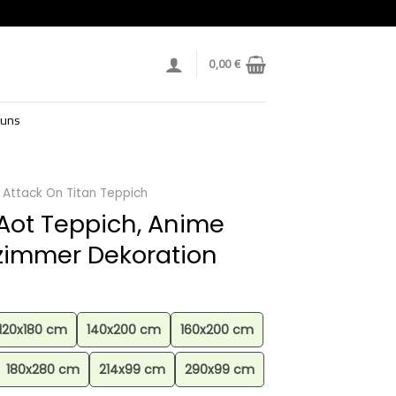
0,00
€
 uns
Attack On Titan Teppich
Aot Teppich, Anime
zimmer Dekoration
120x180 cm
140x200 cm
160x200 cm
180x280 cm
214x99 cm
290x99 cm