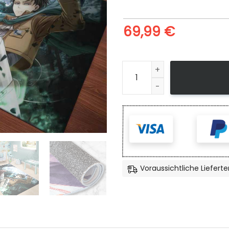
69,99
€
Levi Ackerman Aot Teppich,
Voraussichtliche Lieferte