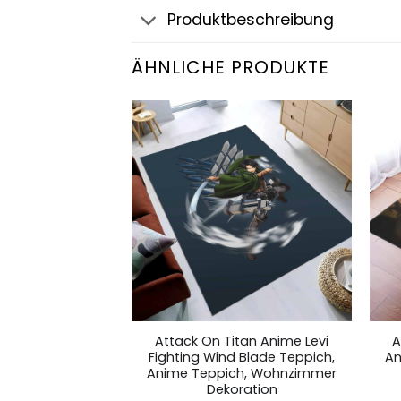
Produktbeschreibung
ÄHNLICHE PRODUKTE
Titan Movies
Attack On Titan Anime Levi
A
nime Teppich,
Fighting Wind Blade Teppich,
An
 Dekoration
Anime Teppich, Wohnzimmer
Dekoration
,99
€