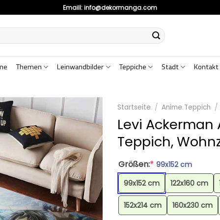
Emaill:
info@dekormanga.com
me
Themen
Leinwandbilder
Teppiche
Stadt
Kontakt
Startseite
/
Anime Teppich
/
Levi Ackerman 
Teppich, Wohn
Größen:
*
99x152 cm
99x152 cm
122x160 cm
152x214 cm
160x230 cm