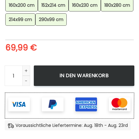
160x200 cm
152x214 cm
160x230 cm
180x280 cm
214x99 cm
290x99 cm
69,99
€
Attack On Titan Anime Levi Fighting Wind Blade Teppich, 
IN DEN WARENKORB
Voraussichtliche Liefertermine: Aug. 18th - Aug. 23rd