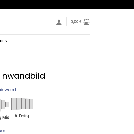
0,00
€
 uns
einwandbild
einwand
5 Teilig
g Mix
 cm