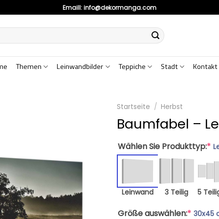
Emaill:
info@dekormanga.com
me
Themen
Leinwandbilder
Teppiche
Stadt
Kontakt
Startseite
/
Herbst
Baumfabel – L
Wählen Sie Produkttyp:
*
L
Leinwand
3 Teilig
5 Teili
Größe auswählen:
*
30x45