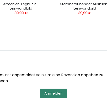
Armenien Teghut 2 –
Atemberaubender Ausblick
Leinwandbild
Leinwandbild
39,99
€
39,99
€
musst angemeldet sein, um eine Rezension abgeben zu
nnen.
Anmelden