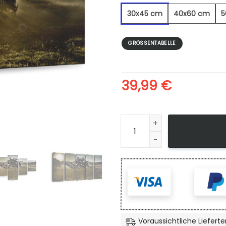
30x45 cm
40x60 cm
5
GRÖSSENTABELLE
39,99
€
Baumfabel - Leinwandbild 
Voraussichtliche Lieferte