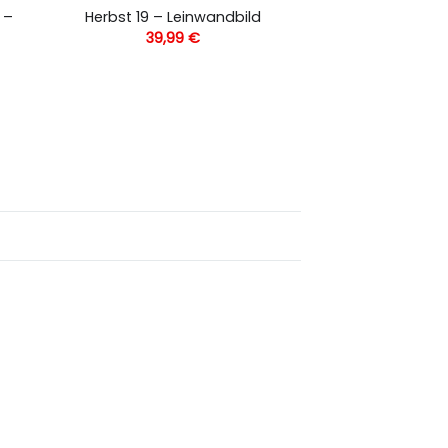
 –
Herbst 19 – Leinwandbild
39,99
€