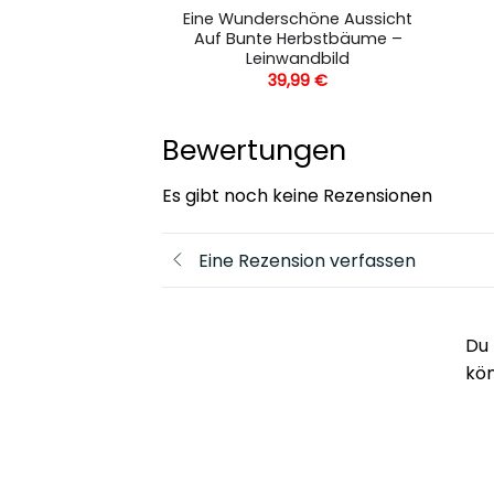
n Eriwan
Eine Wunderschöne Aussicht
 – Leinwandbild
Auf Bunte Herbstbäume –
Leinwandbild
,99
€
39,99
€
Bewertungen
Es gibt noch keine Rezensionen
Eine Rezension verfassen
Du 
kö