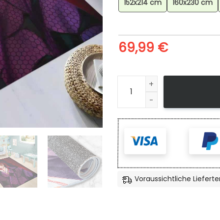
152x214 cm
160x230 cm
69,99
€
Demon Slayer Kokushibo 22 
Voraussichtliche Lieferte