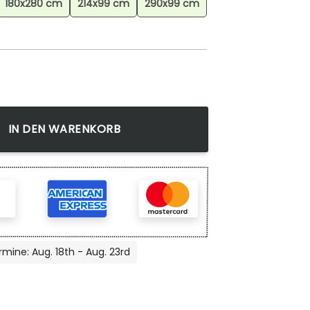
180x280 cm
214x99 cm
290x99 cm
Teppich, Anime Teppich, Wohnzimmer Dekoration Menge
IN DEN WARENKORB
rmine: Aug. 18th - Aug. 23rd