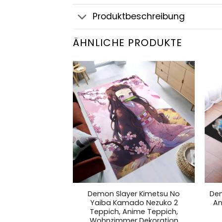
Produktbeschreibung
ÄHNLICHE PRODUKTE
yer Inosuke
Demon Slayer Kimetsu No
Dem
eppich, Anime
Yaiba Kamado Nezuko 2
An
Wohnzimmer
Teppich, Anime Teppich,
ration
Wohnzimmer Dekoration