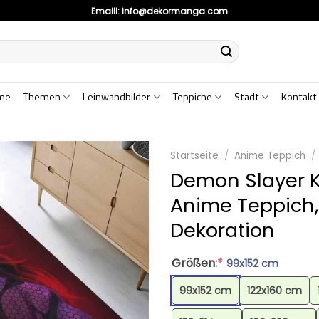
Emaill:
info@dekormanga.com
me
Themen
Leinwandbilder
Teppiche
Stadt
Kontakt
Startseite
/
Anime Teppich
/
Demon Slayer K
Anime Teppich
Dekoration
Größen:
*
99x152 cm
99x152 cm
122x160 cm