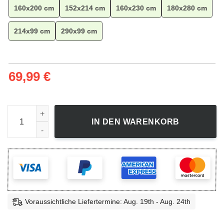
160x200 cm
152x214 cm
160x230 cm
180x280 cm
214x99 cm
290x99 cm
69,99
€
Dragon Ball Z Vegeta Contre Goku 02 Teppich, Anime Teppi
IN DEN WARENKORB
Voraussichtliche Liefertermine: Aug. 19th - Aug. 24th