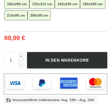
160x200 cm
152x214 cm
160x230 cm
180x280 cm
214x99 cm
290x99 cm
69,99
€
Dragon Pokemon Custom Teppich, Anime Teppich, Wohnzimm
IN DEN WARENKORB
Voraussichtliche Liefertermine: Aug. 19th - Aug. 24th