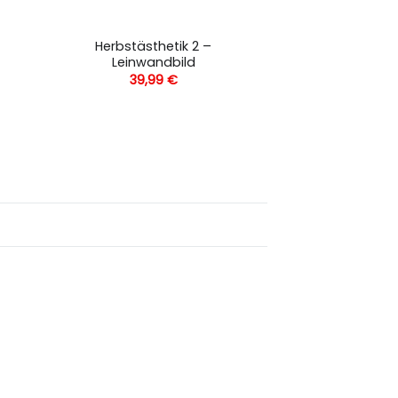
Herbstästhetik 2 –
Leinwandbild
39,99
€