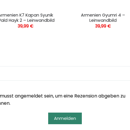
Armenien K7 Kapan Syunik
Armenien Gyumri 4 –
ald Hayk 2 – Leinwandbild
Leinwandbild
39,99
€
39,99
€
musst angemeldet sein, um eine Rezension abgeben zu
nnen.
Anmelden