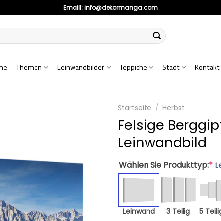
Emaill:
info@dekormanga.com
me
Themen
Leinwandbilder
Teppiche
Stadt
Kontakt
Startseite
/
Herbst
Felsige Berggip
Leinwandbild
Wählen Sie Produkttyp:
*
L
Leinwand
3 Teilig
5 Teili