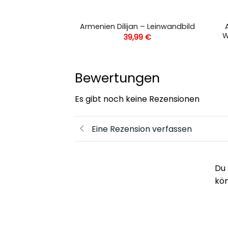
der Ausblick –
Armenien Dilijan – Leinwandbild
andbild
W
39,99
€
,99
€
Bewertungen
Es gibt noch keine Rezensionen
Eine Rezension verfassen
Du 
kö