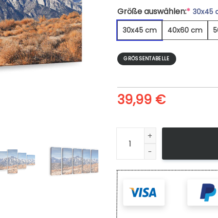
Größe auswählen:
*
30x45
30x45 cm
40x60 cm
5
GRÖSSENTABELLE
39,99
€
Felsige Berggipfel Im Herbst