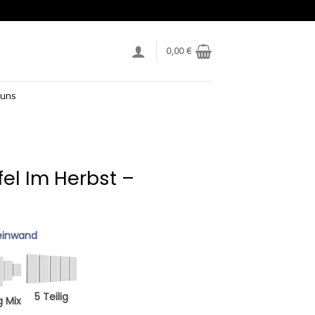
0,00
€
 uns
fel Im Herbst –
einwand
5 Teilig
g Mix