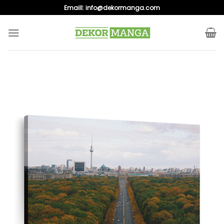
Skip
Emaill:
info@dekormanga.com
to
content