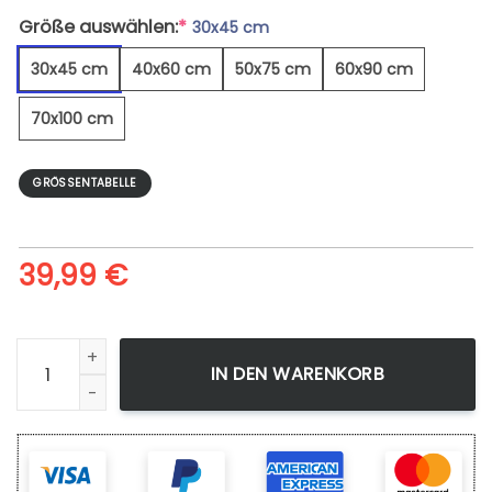
Größe auswählen:
*
30x45 cm
30x45 cm
40x60 cm
50x75 cm
60x90 cm
70x100 cm
GRÖSSENTABELLE
39,99
€
High Angle View Of Tiergarten In Berlin - Leinwandbild Meng
IN DEN WARENKORB