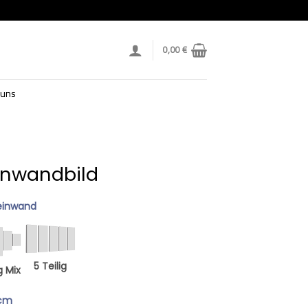
0,00
€
 uns
n
einwandbild
einwand
5 Teilig
g Mix
 cm