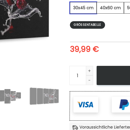
30x45 cm
40x60 cm
5
GRÖSSENTABELLE
39,99
€
Kirschen 2 - Leinwandbild M
Voraussichtliche Lieferte