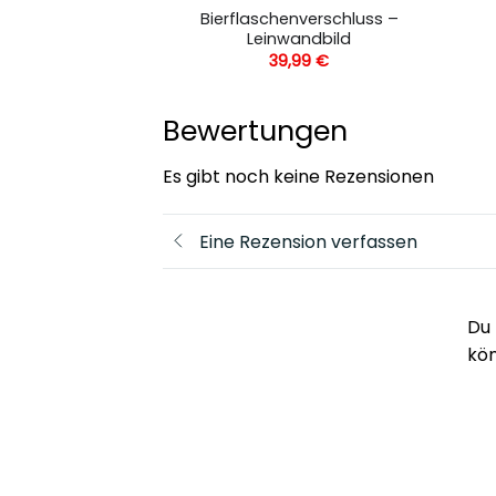
las Chardonnay
Bierflaschenverschluss –
wandbild
Leinwandbild
,99
€
39,99
€
Bewertungen
Es gibt noch keine Rezensionen
Eine Rezension verfassen
Du 
kö