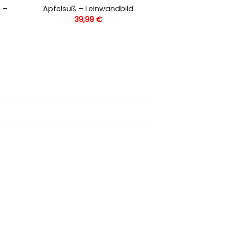
n –
Apfelsüß – Leinwandbild
39,99
€