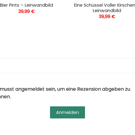
Eine Schüssel Voller Kirsche
Bier Pints – Leinwandbild
Leinwandbild
39,99
€
39,99
€
musst angemeldet sein, um eine Rezension abgeben zu
nnen.
Anmelden