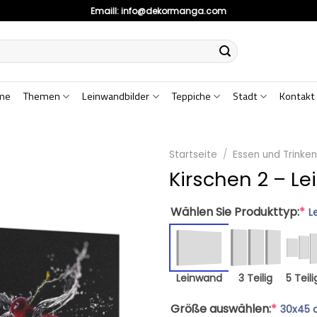
Emaill:
info@dekormanga.com
me
Themen
Leinwandbilder
Teppiche
Stadt
Kontakt
Startseite
/
Essen und Trinke
Kirschen 2 – L
Wählen Sie Produkttyp:
*
L
Leinwand
3 Teilig
5 Teili
Größe auswählen:
*
30x45