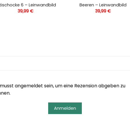
tischocke 6 – Leinwandbild
Beeren – Leinwandbild
39,99
€
39,99
€
musst angemeldet sein, um eine Rezension abgeben zu
nnen.
Anmelden