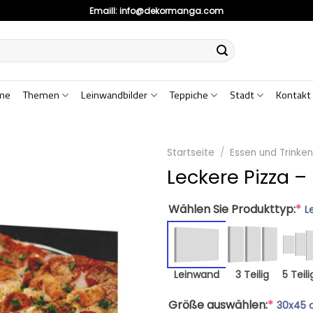
Emaill:
info@dekormanga.com
me
Themen
Leinwandbilder
Teppiche
Stadt
Kontakt
Startseite
/
Essen und Trinke
Leckere Pizza –
Wählen Sie Produkttyp:
*
L
Leinwand
3 Teilig
5 Teili
Größe auswählen:
*
30x45