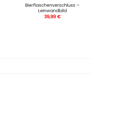
Bierflaschenverschluss –
Leinwandbild
39,99
€