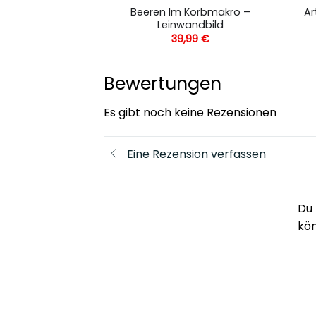
r Kürbisse –
Beeren Im Korbmakro –
Ar
andbild
Leinwandbild
,99
€
39,99
€
Bewertungen
Es gibt noch keine Rezensionen
Eine Rezension verfassen
Du 
kö