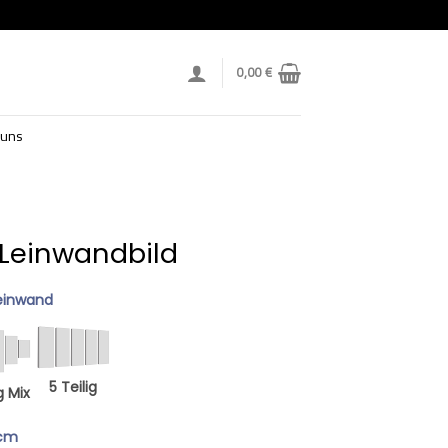
0,00
€
 uns
n
 Leinwandbild
einwand
5 Teilig
g Mix
 cm