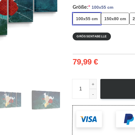
Größe:
*
100x55 cm
100x55 cm
150x80 cm
2
GRÖSSENTABELLE
79,99
€
Leinwandbild One Punch Man 