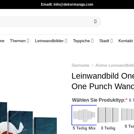
Emaill:
info@dekormanga.com
me
Themen
Leinwandbilder
Teppiche
Stadt
Kontakt
Startseite
/
Anime Leinwandbild
Leinwandbild On
One Punch Wandb
Wählen Sie Produkttyp:
*
5 
5 Tei
5 Teilig Mix
3 Teilig