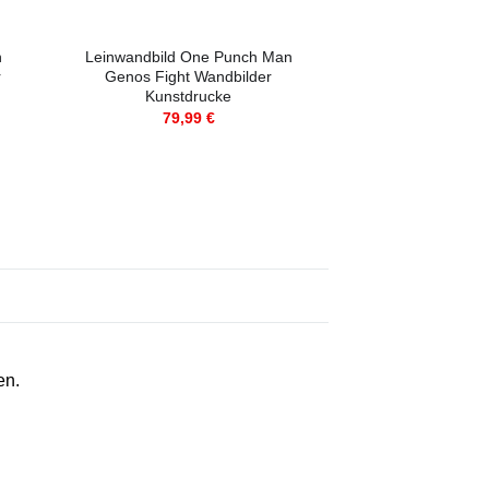
n
Leinwandbild One Punch Man
Leinwandbild O
r
Genos Fight Wandbilder
Genos Cyborg
Kunstdrucke
Kunstd
79,99
€
79,9
en.