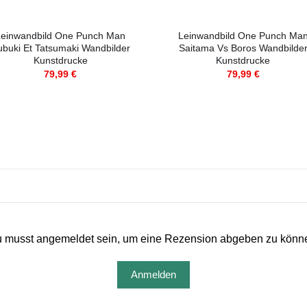
Leinwandbild One Punch Man
Leinwandbild One Punch Ma
ubuki Et Tatsumaki Wandbilder
Saitama Vs Boros Wandbilde
Kunstdrucke
Kunstdrucke
79,99
€
79,99
€
 musst angemeldet sein, um eine Rezension abgeben zu könn
Anmelden