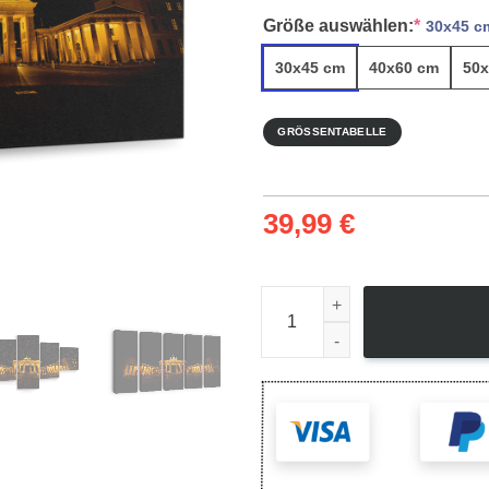
Größe auswählen:
*
30x45 c
30x45 cm
40x60 cm
50x
GRÖSSENTABELLE
39,99
€
Man Made Brandenburg Gate 1