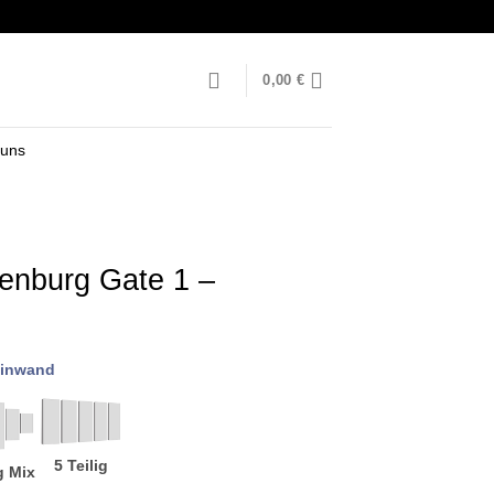
0,00
€
 uns
nburg Gate 1 –
inwand
5 Teilig
g Mix