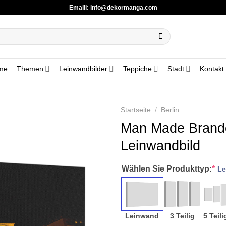
Emaill:
info@dekormanga.com
me
Themen
Leinwandbilder
Teppiche
Stadt
Kontakt
Startseite
/
Berlin
Man Made Brande
Leinwandbild
Wählen Sie Produkttyp:
*
Le
Leinwand
3 Teilig
5 Teili