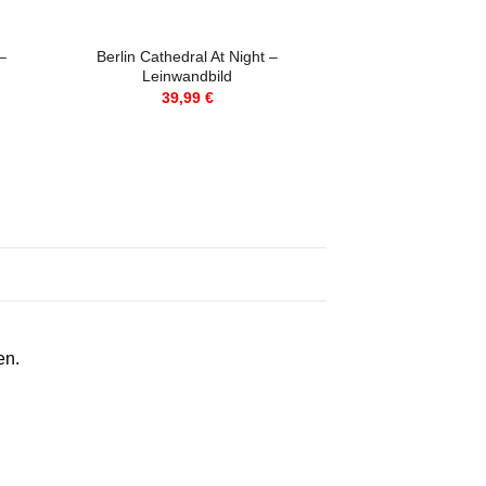
–
Berlin Cathedral At Night –
Berlin Cathed
Leinwandbild
Leinwan
39,99
€
39,9
en.