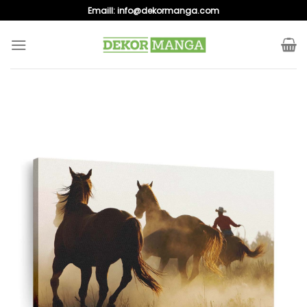
Skip
Emaill:
info@dekormanga.com
to
content