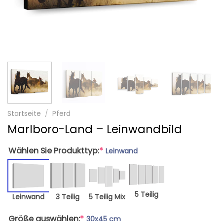
Startseite
/
Pferd
Marlboro-Land – Leinwandbild
Wählen Sie Produkttyp:
*
Leinwand
5 Teilig
Leinwand
3 Teilig
5 Teilig Mix
Größe auswählen:
*
30x45 cm