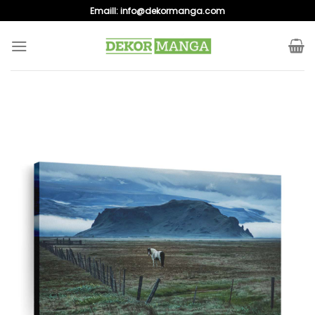
Skip
Emaill:
info@dekormanga.com
to
content