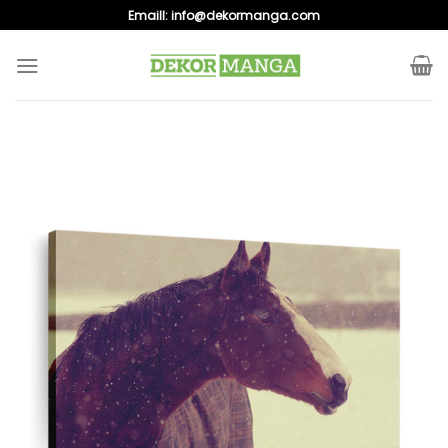
Skip
Emaill:
info@dekormanga.com
to
content