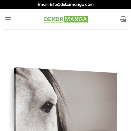
Skip
Emaill:
info@dekormanga.com
to
content