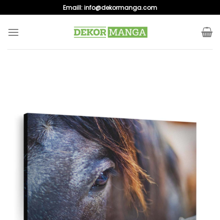
Skip
Emaill:
info@dekormanga.com
to
content