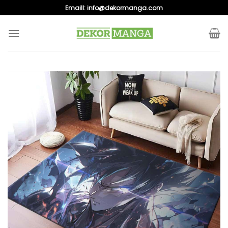
Skip
Emaill:
info@dekormanga.com
to
content