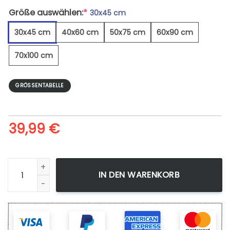
Größe auswählen:
*
30x45 cm
30x45 cm
40x60 cm
50x75 cm
60x90 cm
70x100 cm
GRÖSSENTABELLE
39,99
€
Yellow And Black Train Under The Berlin Tunnel - Leinwandb
IN DEN WARENKORB