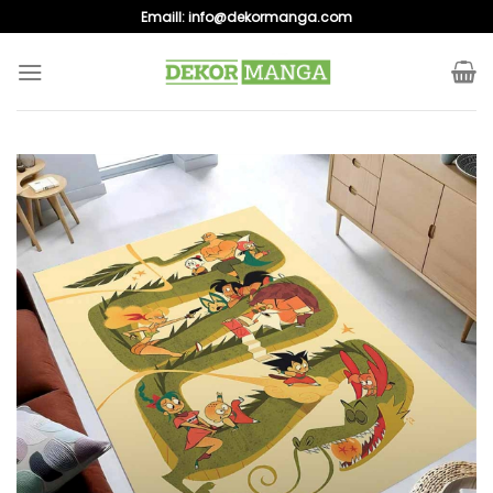
Skip
Emaill:
info@dekormanga.com
to
content