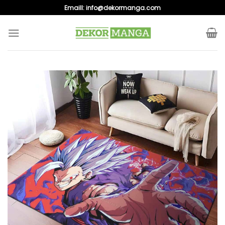
Skip
Emaill:
info@dekormanga.com
to
content