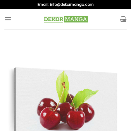
Skip
Emaill:
info@dekormanga.com
to
content