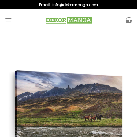
Skip
Emaill:
info@dekormanga.com
to
content