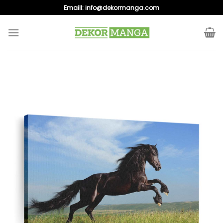
Skip
Emaill:
info@dekormanga.com
to
content