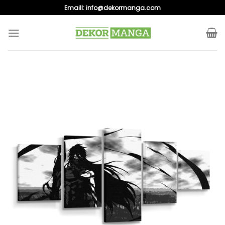
Skip
Emaill:
info@dekormanga.com
to
content