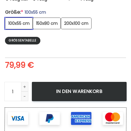
Größe:
*
100x55 cm
100x55 cm
150x80 cm
200x100 cm
GRÖSSENTABELLE
79,99
€
Leinwandbild Bleach Ichigo Croc Lunaire Wandbilder Kunst
IN DEN WARENKORB