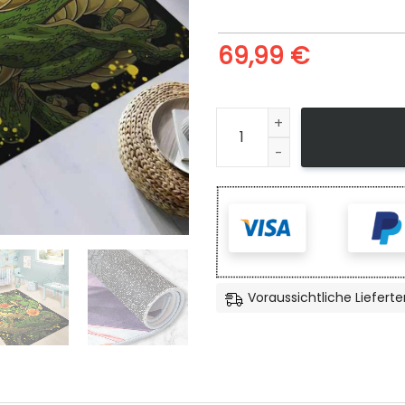
69,99
€
Shenron Dragon Ball Teppic
Voraussichtliche Lieferte