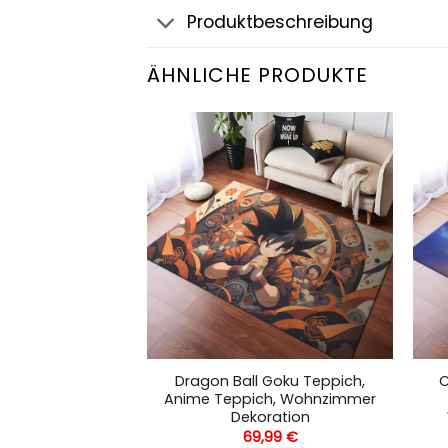
Produktbeschreibung
ÄHNLICHE PRODUKTE
 Characters Hd
Dragon Ball Goku Teppich,
C
nime Teppich,
Anime Teppich, Wohnzimmer
 Dekoration
Dekoration
,99
€
69,99
€