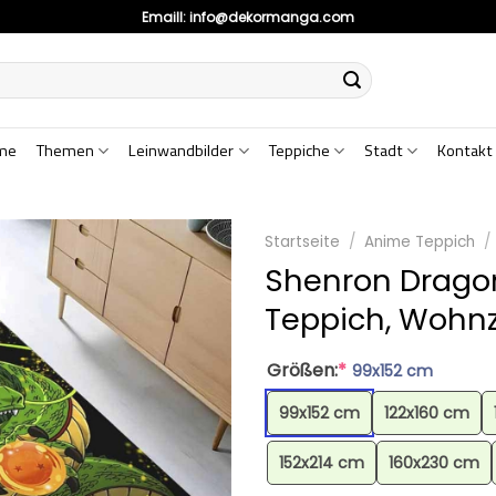
Emaill:
info@dekormanga.com
me
Themen
Leinwandbilder
Teppiche
Stadt
Kontakt
Startseite
/
Anime Teppich
/
Shenron Dragon
Teppich, Wohn
Größen:
*
99x152 cm
99x152 cm
122x160 cm
152x214 cm
160x230 cm