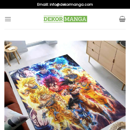
Skip
Emaill:
info@dekormanga.com
to
content