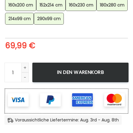
160x200 cm
152x214 cm
160x230 cm
180x280 cm
214x99 cm
290x99 cm
69,99
€
Son Goku Super Saiyan Dragon Ball Z Teppich, Anime Tepp
IN DEN WARENKORB
Voraussichtliche Liefertermine: Aug. 3rd - Aug. 8th