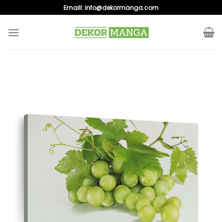
Skip
Emaill:
info@dekormanga.com
to
content