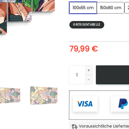
100x55 cm
150x80 cm
GRÖSSENTABELLE
79,99
€
Dragon Ball 08 - Leinwandbi
Voraussichtliche Lieferte