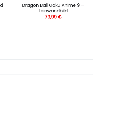
Dragon Ball Goku Anime 9 –
ld
Leinwandbild
79,99
€