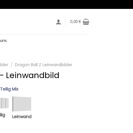
0,00
€
 uns
lder
/
Dragon Ball Z Leinwandbilder
 – Leinwandbild
 Teilig Mix
lig
Leinwand