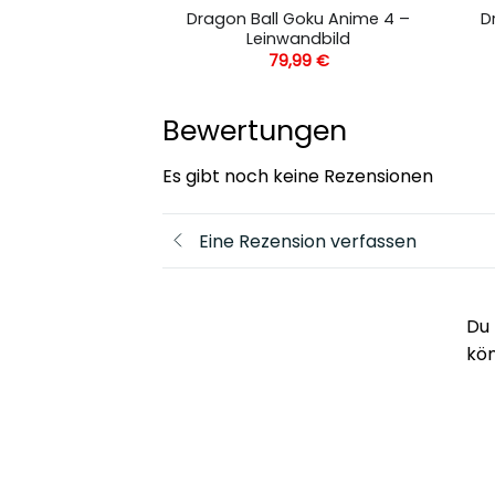
ku Dragon Ball –
Dragon Ball Goku Anime 4 –
D
andbild
Leinwandbild
,99
€
79,99
€
Bewertungen
Es gibt noch keine Rezensionen
Eine Rezension verfassen
Du 
kö