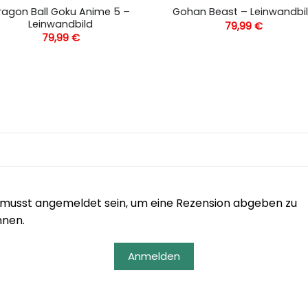
ragon Ball Goku Anime 5 –
Gohan Beast – Leinwandbi
Leinwandbild
79,99
€
79,99
€
musst angemeldet sein, um eine Rezension abgeben zu
nnen.
Anmelden