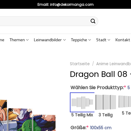
Emaill:
info@dekormanga.com
me
Themen
Leinwandbilder
Teppiche
Stadt
Kontakt
Startseite
/
Anime Leinwandbi
Dragon Ball 08
Wählen Sie Produkttyp:
*
5
5 Tei
5 Teilig Mix
3 Teilig
Größe:
*
100x55 cm