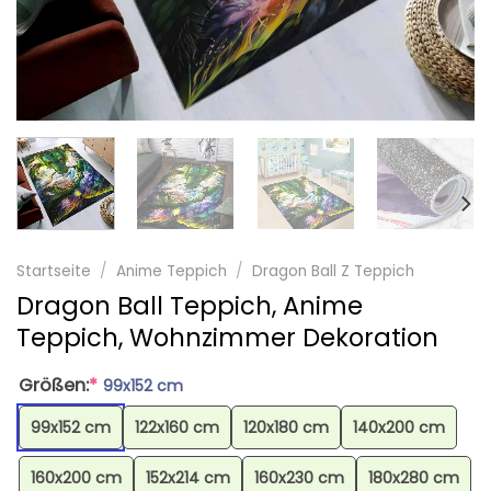
Startseite
/
Anime Teppich
/
Dragon Ball Z Teppich
Dragon Ball Teppich, Anime
Teppich, Wohnzimmer Dekoration
Größen:
*
99x152 cm
99x152 cm
122x160 cm
120x180 cm
140x200 cm
160x200 cm
152x214 cm
160x230 cm
180x280 cm