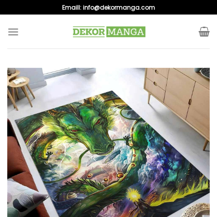
Skip
Emaill:
info@dekormanga.com
to
content