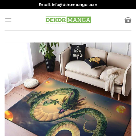
Skip
Emaill:
info@dekormanga.com
to
content