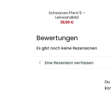
fpferde –
Schwarzes Pferd 5 –
andbild
Leinwandbild
,99
€
39,99
€
Bewertungen
Es gibt noch keine Rezensionen
Eine Rezension verfassen
Du 
kö