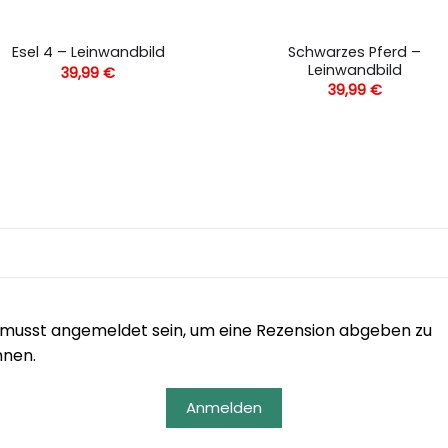
Schwarzes Pferd –
Esel 4 – Leinwandbild
Leinwandbild
39,99
€
39,99
€
musst angemeldet sein, um eine Rezension abgeben zu
nnen.
Anmelden