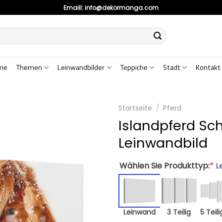
Emaill:
info@dekormanga.com
me
Themen
Leinwandbilder
Teppiche
Stadt
Kontakt
Startseite
/
Pferd
Islandpferd Sc
Leinwandbild
Wählen Sie Produkttyp:
*
L
Leinwand
3 Teilig
5 Teili