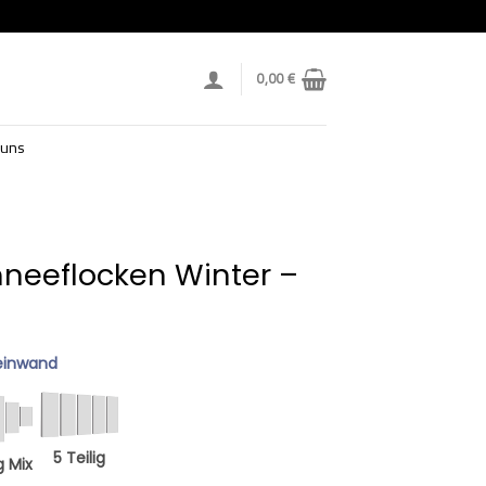
0,00
€
 uns
hneeflocken Winter –
einwand
5 Teilig
g Mix