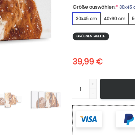
Größe auswählen:
*
30x45
30x45 cm
40x60 cm
5
GRÖSSENTABELLE
39,99
€
Islandpferd Schneeflocken W