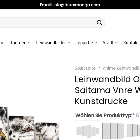
Emaill:
info@dekormanga.com
me
Themen
Leinwandbilder
Teppiche
Stadt
Kontakt
Startseite
/
Anime Leinwandbi
Leinwandbild 
Saitama Vnre 
Kunstdrucke
Wählen Sie Produkttyp:
*
5