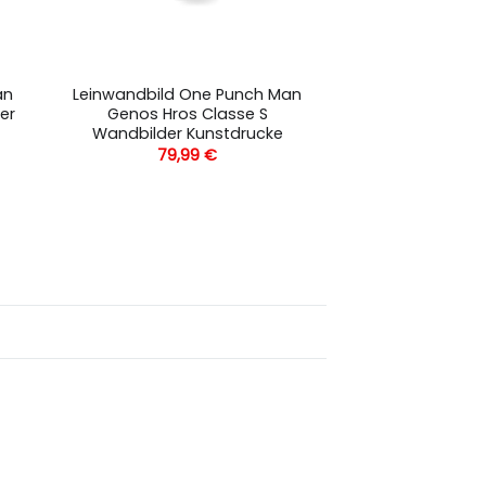
an
Leinwandbild One Punch Man
er
Genos Hros Classe S
Wandbilder Kunstdrucke
79,99
€