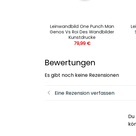
 One Punch Man
Leinwandbild One Punch Man
Le
ne Punch 3
Genos Vs Roi Des Wandbilder
 Kunstdrucke
Kunstdrucke
,99
€
79,99
€
Bewertungen
Es gibt noch keine Rezensionen
Eine Rezension verfassen
Du 
kö