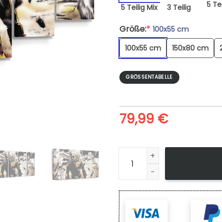
5 Tei
5 Teilig Mix
3 Teilig
Größe:
*
100x55 cm
100x55 cm
150x80 cm
GRÖSSENTABELLE
79,99
€
Leinwandbild One Punch Man