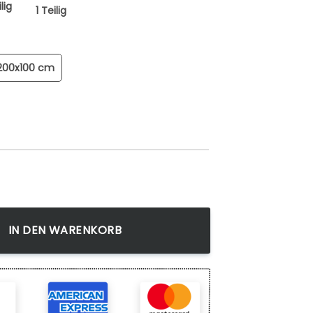
lig
1 Teilig
200x100 cm
 Saitama Vnre Wandbilder Kunstdrucke Menge
IN DEN WARENKORB