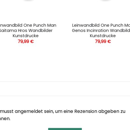
inwandbild One Punch Man
Leinwandbild One Punch M
Saitama Hros Wandbilder
Genos Incinration Wandbild
Kunstdrucke
Kunstdrucke
79,99
€
79,99
€
musst angemeldet sein, um eine Rezension abgeben zu
nnen.