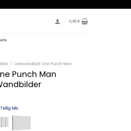
0,00
€
 uns
lder
/
Leinwandbild One Punch Man
One Punch Man
Wandbilder
 Teilig Mix