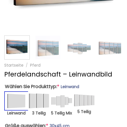
Startseite
/
Pferd
Pferdelandschaft – Leinwandbild
Wählen Sie Produkttyp:
*
Leinwand
5 Teilig
Leinwand
3 Teilig
5 Teilig Mix
Größe auswählen:
*
30x45 cm