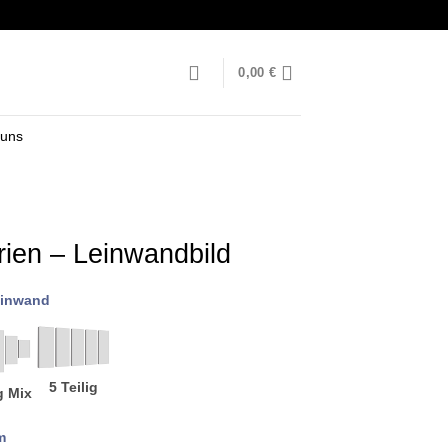
0,00
€
 uns
rien – Leinwandbild
inwand
5 Teilig
g Mix
m