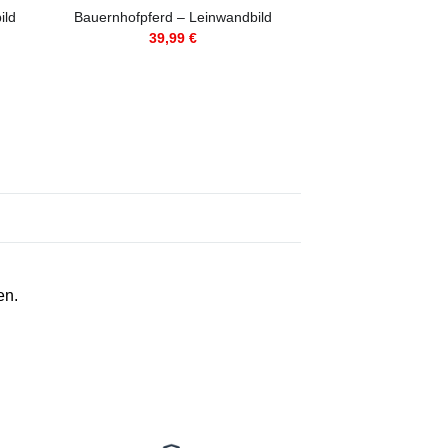
ild
Bauernhofpferd – Leinwandbild
Bauernhofpferde 
39,99
€
39,9
en.