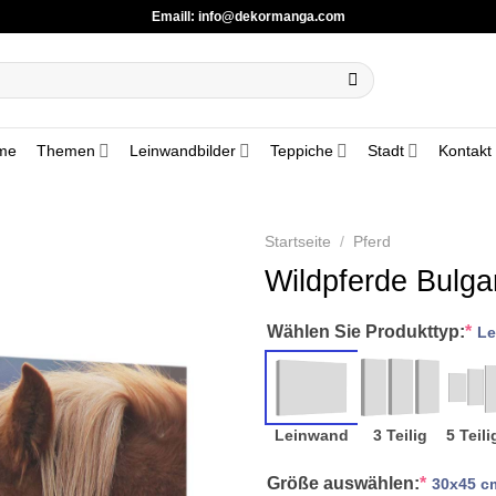
Emaill:
info@dekormanga.com
me
Themen
Leinwandbilder
Teppiche
Stadt
Kontakt
Startseite
/
Pferd
Wildpferde Bulga
Wählen Sie Produkttyp:
*
Le
Leinwand
3 Teilig
5 Teili
Größe auswählen:
*
30x45 c