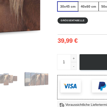
30x45 cm
40x60 cm
50x
GRÖSSENTABELLE
39,99
€
Wildpferde Bulgarien - Leinw
Voraussichtliche Lieferterm