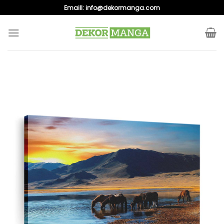
Skip
Emaill:
info@dekormanga.com
to
content